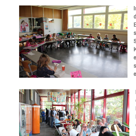
I
E
s
e
s
e