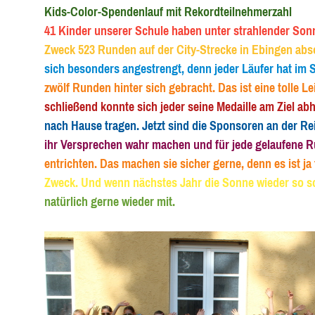
Kids-Color-Spendenlauf mit Rekordteilnehme
41 Kinder unserer Schule haben unter strahlender Sonn
Zweck 523 Runden auf der City-Strecke in Ebingen abso
sich besonders angestrengt, denn jeder Läufer hat im S
zwölf Runden hinter sich gebracht. Das ist eine tolle Le
schließend konnte sich jeder seine Medaille am Ziel ab
nach Hause tragen. Jetzt sind die Sponsoren an der Re
ihr Versprechen wahr machen und für jede gelaufene 
entrichten. Das machen sie sicher gerne, denn es ist ja
Zweck. Und wenn nächstes Jahr die Sonne wieder so sch
natürlich gerne wieder mit.