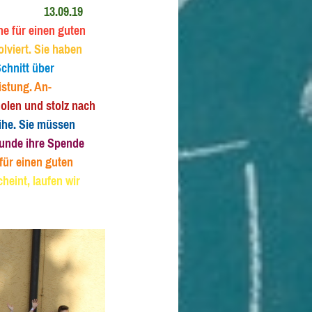
rzahl 13.09.19
e für einen guten
lviert. Sie haben
chnitt über
istung. An-
holen und stolz nach
ihe. Sie müssen
Runde ihre Spende
 für einen guten
eint, laufen wir